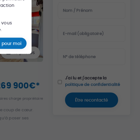
raction
Nom / Prénom
s vous
.
E-mail (obligatoire)
 pour moi
16
photos
N° de téléphone
J'ai lu et j'accepte la
269 900
€
*
politique de confidentialité
ires charge propriétaire
Être recontacté
ble coup de cœur.
 qu’à poser ses