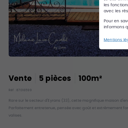
les fonction
avec les ré
Pour en sav
informons qu
Mentions lé
Vente
5
pièce
s
100
m²
Réf :
87016599
Rare sur le secteur d'Eyrans (33), cette magnifique maison d'en
Parfaitement entretenue, pensée avec goût et extrêmement foncti
valises.