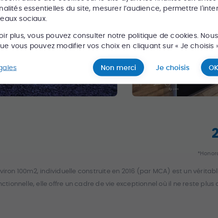
nalités essentielles du site, mesurer l’audience, permettre l'inte
seaux sociaux.
oir plus, vous pouvez consulter notre politique de cookies. Nou
e vous pouvez modifier vos choix en cliquant sur « Je choisis »
gales
Non merci
Je choisis
OK
*Honora
viron 100m2, individuelle construite en 2016 (par MCA) est un vérita
onnelle, elle offre un cadre de vie exceptionnel où il ne reste plus