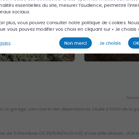
nalités essentielles du site, mesurer l’audience, permettre l'inte
seaux sociaux.
oir plus, vous pouvez consulter notre politique de cookies. Nou
e vous pouvez modifier vos choix en cliquant sur « Je choisis »
gales
Non merci
Je choisis
OK
*Honora
c un garage, une cave et des dépendances, située à 500m de la ga
, de 3 chambres (10,36/9,94/10,03 m2), d’une salle de bain , d’un to