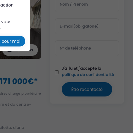
Nom / Prénom
raction
s vous
E-mail (obligatoire)
.
 pour moi
N° de téléphone
11
photos
J'ai lu et j'accepte la
politique de confidentialité
171 000
€
*
Être recontacté
ires charge propriétaire
re et du centre-
ilette, d’une