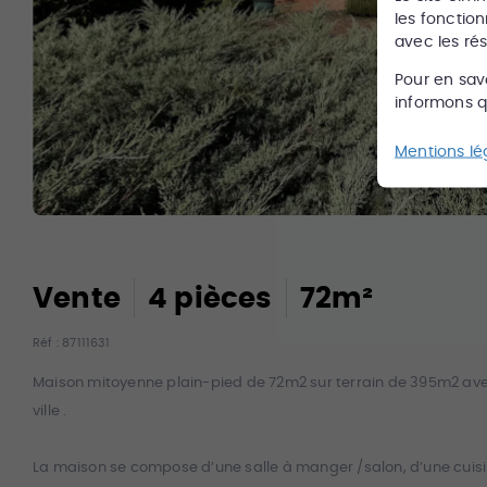
les fonction
avec les ré
Pour en sav
informons qu
Mentions lé
Vente
4
pièce
s
72
m²
Réf :
87111631
Maison mitoyenne plain-pied de 72m2 sur terrain de 395m2 ave
ville .
La maison se compose d’une salle à manger /salon, d’une cuisine