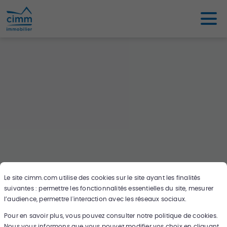
Le site
cimm.com
utilise des cookies sur le site ayant les finalités
suivantes : permettre les fonctionnalités essentielles du site, mesurer
Oups ce bien n'existe pas ou plus,
l’audience, permettre l'interaction avec les réseaux sociaux.
cherchez en un autre sur notre carte !
Pour en savoir plus, vous pouvez consulter notre politique de cookies.
Nous vous informons que vous pouvez modifier vos choix en cliquant