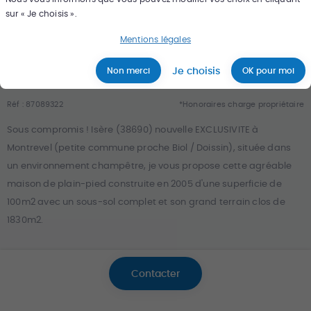
sur « Je choisis ».
249 000
€
*
Mentions légales
4
pièce
s
100
m²
Je choisis
Non merci
OK pour moi
Réf :
87089322
*Honoraires charge propriétaire
Sous compromis ! Isère (38690) nouvelle EXCLUSIVITE à
Montrevel (petite commune proche Biol / Doissin), située dans
un environnement champêtre, je vous propose cette agréable
maison de plain-pied construite en 2005 d'une superficie de
100m2 avec un sous-sol complet et son grand terrain clos de
1830m2.
Elle se compose d’une belle pièce de vie lumineuse avec
Contacter
cuisine équipée ouverte, offrant un accès direct à 3 terrasses
d'une surface totale de 100m2, triple exposition.