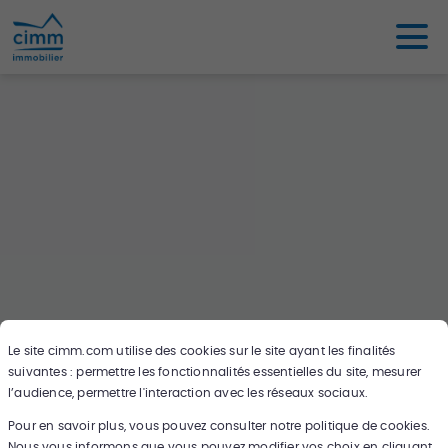
Le site
cimm.com
utilise des cookies sur le site ayant les finalités
suivantes : permettre les fonctionnalités essentielles du site, mesurer
Oups ce bien n'existe pas ou plus,
l’audience, permettre l'interaction avec les réseaux sociaux.
cherchez en un autre sur notre carte !
Pour en savoir plus, vous pouvez consulter notre politique de cookies.
Nous vous informons que vous pouvez modifier vos choix en cliquant