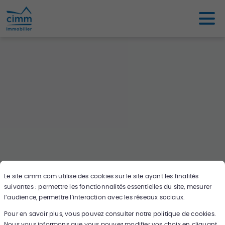
Le site
cimm.com
utilise des cookies sur le site ayant les finalités
suivantes : permettre les fonctionnalités essentielles du site, mesurer
Oups ce bien n'existe pas ou plus,
l’audience, permettre l'interaction avec les réseaux sociaux.
cherchez en un autre sur notre carte !
Pour en savoir plus, vous pouvez consulter notre politique de cookies.
Nous vous informons que vous pouvez modifier vos choix en cliquant