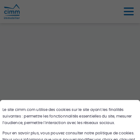
Le site
cimm.com
utilise des cookies sur le site ayant les finalités
suivantes : permettre les fonctionnalités essentielles du site, mesurer
Oups ce bien n'existe pas ou plus,
l’audience, permettre l'interaction avec les réseaux sociaux.
cherchez en un autre sur notre carte !
Pour en savoir plus, vous pouvez consulter notre politique de cookies.
Nous vous informons que vous pouvez modifier vos choix en cliquant