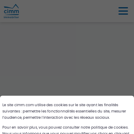
Le site
cimm.com
utilise des cookies sur le site ayant les finalités
suivantes : permettre les fonctionnalités essentielles du site, mesurer
Oups ce bien n'existe pas ou plus,
l’audience, permettre l'interaction avec les réseaux sociaux.
cherchez en un autre sur notre carte !
Pour en savoir plus, vous pouvez consulter notre politique de cookies.
Nous vous informons que vous pouvez modifier vos choix en cliquant