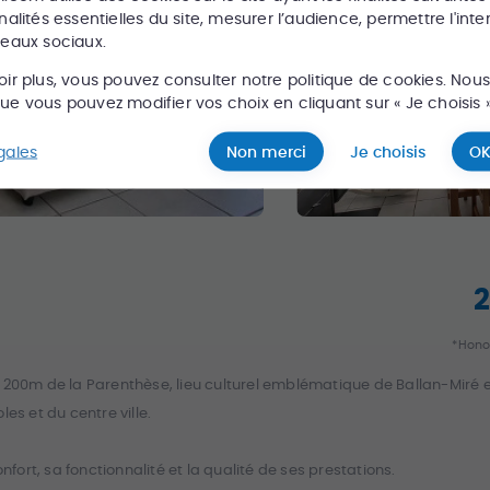
nalités essentielles du site, mesurer l’audience, permettre l'inte
seaux sociaux.
oir plus, vous pouvez consulter notre politique de cookies. Nou
e vous pouvez modifier vos choix en cliquant sur « Je choisis »
gales
Non merci
Je choisis
OK
*Hono
 200m de la Parenthèse, lieu culturel emblématique de Ballan-Miré e
s et du centre ville.
rt, sa fonctionnalité et la qualité de ses prestations.