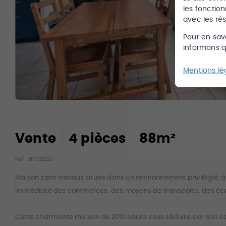
les fonction
avec les ré
Pour en sav
informons qu
Mentions lé
Vente
4
pièce
s
88
m²
Réf :
87133221
Maison sans travaux située dans un environnement privilégié, à
immédiate des commerces, des moyens de transports, des école
Cette charmante maison de 2010 saura vous séduire par son confo