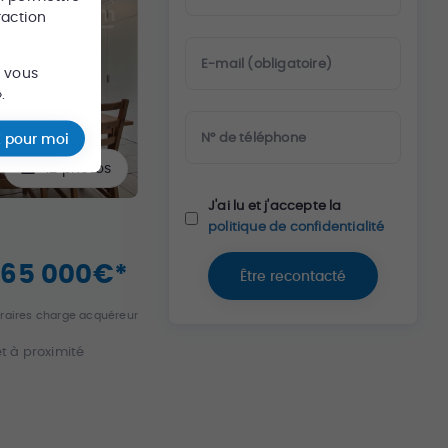
raction
E-mail (obligatoire)
s vous
.
N° de téléphone
 pour moi
12
photos
J'ai lu et j'accepte la
politique de confidentialité
265 000
€
*
Être recontacté
raires charge acquéreur
t à proximité