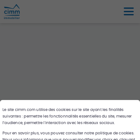
Le site
cimm.com
utilise des cookies sur le site ayant les finalités
suivantes : permettre les fonctionnalités essentielles du site, mesurer
Oups ce bien n'existe pas ou plus,
l’audience, permettre l'interaction avec les réseaux sociaux.
cherchez en un autre sur notre carte !
Pour en savoir plus, vous pouvez consulter notre politique de cookies.
Nous vous informons que vous pouvez modifier vos choix en cliquant