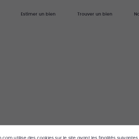
Estimer un bien
Trouver un bien
N
m.com
utilise des cookies sur le site ayant les finalités suivantes