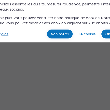
existe pas ou plus, cherchez en un autre s
nalités essentielles du site, mesurer l’audience, permettre l'inte
seaux sociaux.
oir plus, vous pouvez consulter notre politique de cookies. Nou
e vous pouvez modifier vos choix en cliquant sur « Je choisis »
Rechercher
gales
Non merci
Je choisis
OK