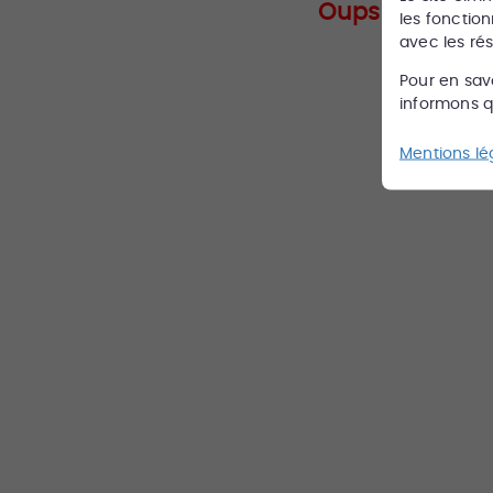
Oups ce bien n'
les fonction
avec les ré
Pour en sav
informons qu
Mentions lé