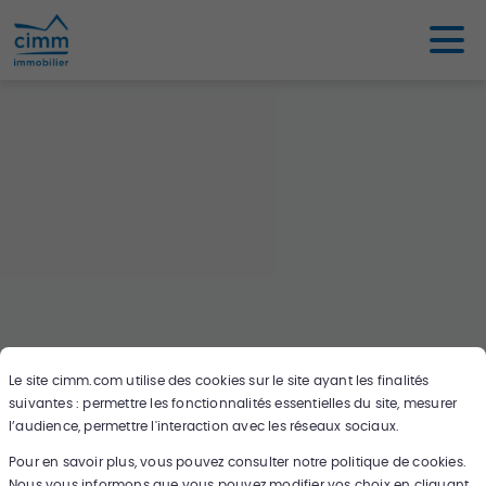
Le site
cimm.com
utilise des cookies sur le site ayant les finalités
suivantes : permettre les fonctionnalités essentielles du site, mesurer
Oups ce bien n'existe pas ou plus,
l’audience, permettre l'interaction avec les réseaux sociaux.
cherchez en un autre sur notre carte !
Pour en savoir plus, vous pouvez consulter notre politique de cookies.
Nous vous informons que vous pouvez modifier vos choix en cliquant