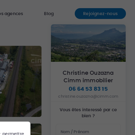
os agences
Blog
Rejoignez-nous
Christine Ouzazna
Cimm immobilier
06 64 53 83 15
christine.ouzazna@cimm.com
Vous êtes interessé par ce
bien ?
Nom / Prénom
 : permettre