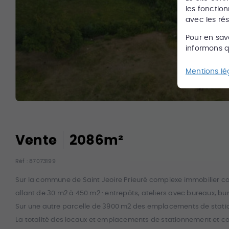
les fonction
avec les ré
Pour en sav
informons qu
Mentions lé
Vente
2086
m²
Réf :
87073199
Sur la commune de Saint Jeoire Prieuré complexe immobilier co
allant de 30 m2 à 450 m2 : entrepôts, ateliers avec bureaux, b
Sur une autre parcelle de 3900 m2 des emplacements de stat
La totalité des locaux et emplacements de stationnement et co