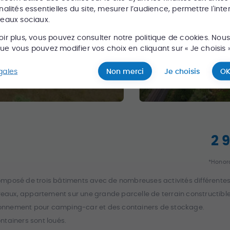
nalités essentielles du site, mesurer l’audience, permettre l'inte
seaux sociaux.
oir plus, vous pouvez consulter notre politique de cookies. Nou
e vous pouvez modifier vos choix en cliquant sur « Je choisis »
gales
Non merci
Je choisis
OK
2 
*Honora
mposé de trois bâtiments avec de nombreuses activités différentes
ureaux, appartement sur une grande parcelle de terrain constructibl
ionnement pour camping-car et des containers de stockage.
ntainers sont loués.