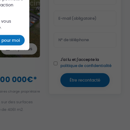
raction
E-mail (obligatoire)
s vous
.
N° de téléphone
 pour moi
15
photos
J'ai lu et j'accepte la
politique de confidentialité
900 000
€
*
Être recontacté
ires charge propriétaire
 sur des surfaces
e de 4061 m2.