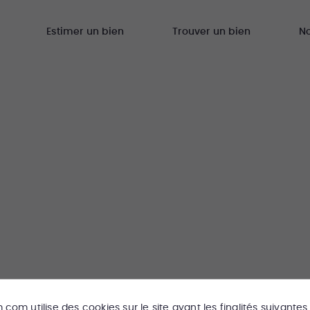
Estimer un bien
Trouver un bien
N
m.com
utilise des cookies sur le site ayant les finalités suivantes