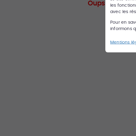
Oups ce bien n'
les fonction
avec les ré
Pour en sav
informons qu
Mentions lé