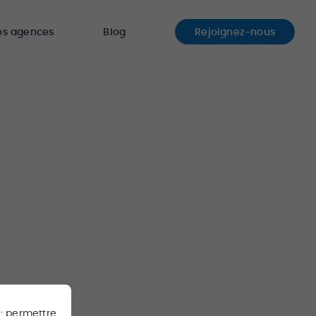
os agences
Blog
Rejoignez-nous
 : permettre