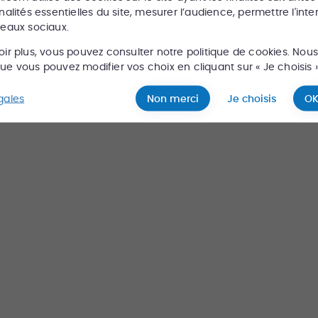
existe pas ou plus, cherchez en un autre s
nalités essentielles du site, mesurer l’audience, permettre l'inte
seaux sociaux.
oir plus, vous pouvez consulter notre politique de cookies. Nou
e vous pouvez modifier vos choix en cliquant sur « Je choisis »
Rechercher
gales
Non merci
Je choisis
OK