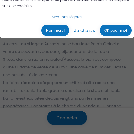
sur « Je choisis ».
168 000
€
*
Mentions légales
Je choisis
Non merci
OK pour moi
Réf :
87125388
*Honoraires charge propriétaire
Au cœur du village d'Aussois, belle boutique Relais Opinel et
vente de souvenirs, cadeaux, bijoux et arts de la table.
Située dans la rue principale d'Aussois, le bien est composé
d'une surface de vente de 70 m2 , une cave de 15 m2 et il existe
une possibilité de logement.
L'affaire très saine dégageant un chiffre d'affaires et une
rentabilité confortable grâce à une clientèle stable et fidèle.
L'affaire est exploitée depuis vingt ans par les mêmes
propriétaires. Honoraires à la charge du vendeur - Christine
OUZAZNA - Agent commercial - EI - RSAC CHAMBERY 880179031
Contacter
- RCS 40834475202127 - Caisse de garantie QBE 500000 EUR