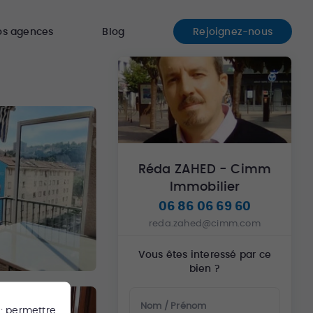
os agences
Blog
Rejoignez-nous
Réda ZAHED - Cimm
Immobilier
06 86 06 69 60
reda.zahed@cimm.com
Vous êtes interessé par ce
bien ?
Nom / Prénom
 : permettre