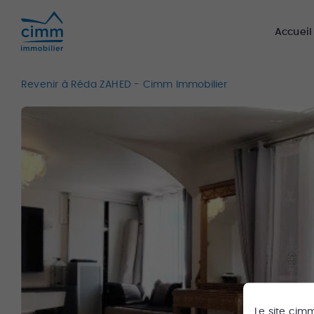
Accueil
Revenir à Réda ZAHED - Cimm Immobilier
Le site
cim