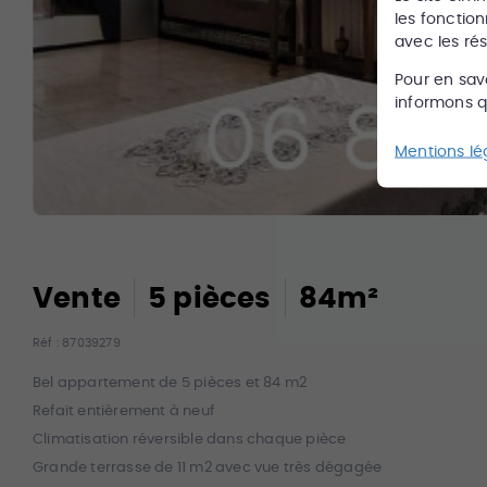
les fonction
avec les ré
Pour en sav
informons qu
Mentions lé
Vente
5
pièce
s
84
m²
Réf :
87039279
Bel appartement de 5 pièces et 84 m2
Refait entièrement à neuf
Climatisation réversible dans chaque pièce
Grande terrasse de 11 m2 avec vue très dégagée