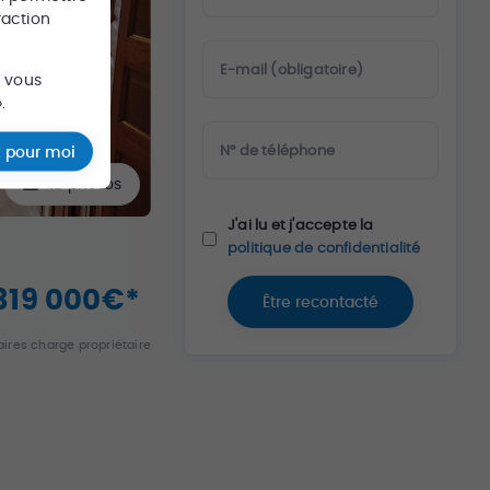
raction
E-mail (obligatoire)
s vous
.
N° de téléphone
 pour moi
13
photos
J'ai lu et j'accepte la
politique de confidentialité
319 000
€
*
Être recontacté
ires charge propriétaire