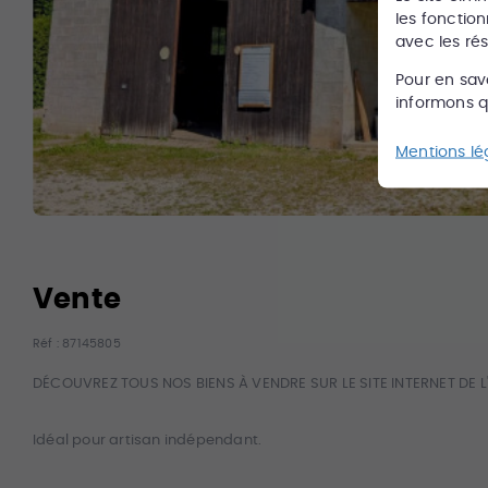
les fonction
avec les ré
Pour en sav
informons qu
Mentions lé
Vente
Réf :
87145805
DÉCOUVREZ TOUS NOS BIENS À VENDRE SUR LE SITE INTERNET DE 
Idéal pour artisan indépendant.