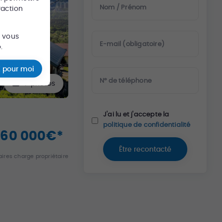
Nom / Prénom
raction
s vous
E-mail (obligatoire)
.
 pour moi
N° de téléphone
7
photos
J'ai lu et j'accepte la
politique de confidentialité
160 000
€
*
Être recontacté
ires charge propriétaire