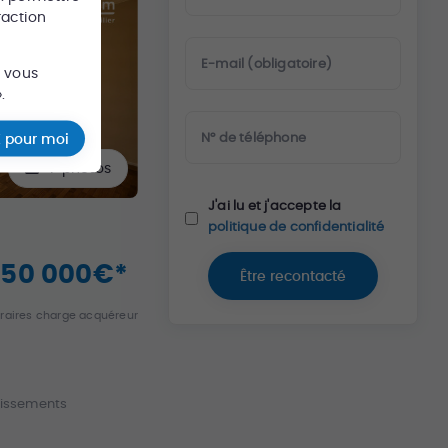
raction
E-mail (obligatoire)
s vous
.
N° de téléphone
 pour moi
7
photos
J'ai lu et j'accepte la
politique de confidentialité
250 000
€
*
Être recontacté
raires charge acquéreur
lissements