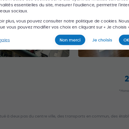
nalités essentielles du site, mesurer l’audience, permettre l'inte
seaux sociaux.
oir plus, vous pouvez consulter notre politique de cookies. Nou
e vous pouvez modifier vos choix en cliquant sur « Je choisis »
gales
Non merci
Je choisis
OK
*Hono
tué à deux pas du centre ville, des transports en commun, des étab