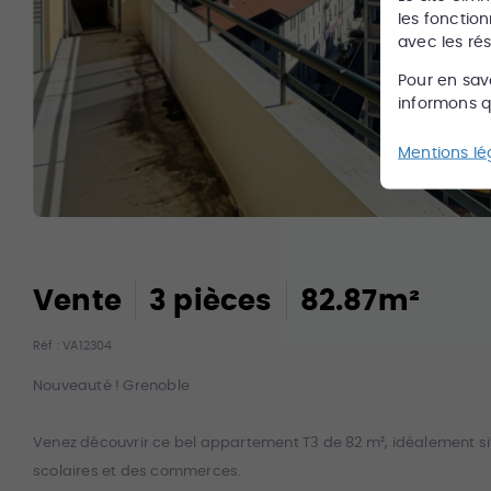
les fonction
avec les ré
Pour en sav
informons qu
Mentions lé
Vente
3
pièce
s
82.87
m²
Réf :
VA12304
Nouveauté ! Grenoble
Venez découvrir ce bel appartement T3 de 82 m², idéalement si
scolaires et des commerces.