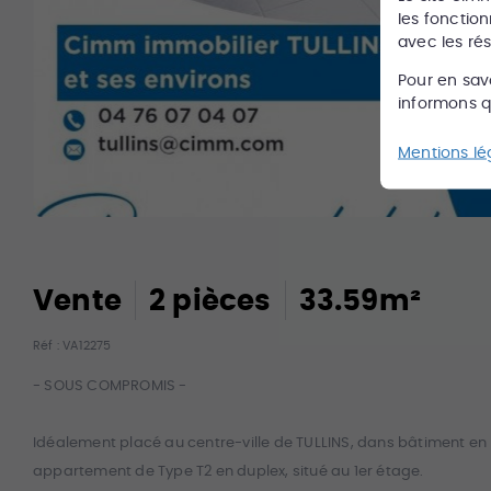
les fonction
avec les ré
Pour en sav
informons qu
Mentions lé
Vente
2
pièce
s
33.59
m²
Réf :
VA12275
- SOUS COMPROMIS -
Idéalement placé au centre-ville de TULLINS, dans bâtiment en
appartement de Type T2 en duplex, situé au 1er étage.