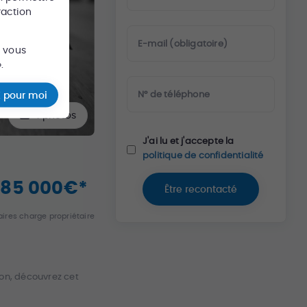
raction
E-mail (obligatoire)
s vous
.
N° de téléphone
 pour moi
1
photos
J'ai lu et j'accepte la
politique de confidentialité
85 000
€
*
Être recontacté
ires charge propriétaire
on, découvrez cet