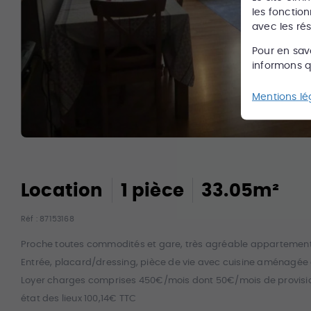
les fonction
avec les ré
Pour en sav
informons qu
Mentions lé
Location
1
pièce
33.05
m²
Réf :
87153168
Proche toutes commodités et gare, très agréable appartement 
Entrée, placard/dressing, pièce de vie avec cuisine aménagée é
Loyer charges comprises 450€/mois dont 50€/mois de provisio
état des lieux 100,14€ TTC