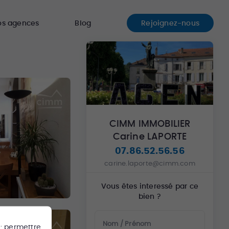
os agences
Blog
Rejoignez-nous
CIMM IMMOBILIER
Carine LAPORTE
07.86.52.56.56
carine.laporte@cimm.com
Vous êtes interessé par ce
bien ?
Nom / Prénom
 : permettre