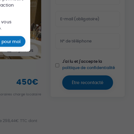
raction
E-mail (obligatoire)
s vous
.
N° de téléphone
 pour moi
4
photos
J'ai lu et j'accepte la
politique de confidentialité
450
€
Être recontacté
oraires charge locataire
e 298,44€ TTC dont