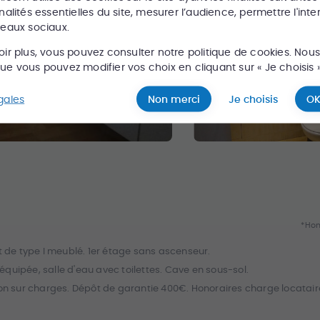
nalités essentielles du site, mesurer l’audience, permettre l'inte
seaux sociaux.
oir plus, vous pouvez consulter notre politique de cookies. Nou
e vous pouvez modifier vos choix en cliquant sur « Je choisis »
gales
Non merci
Je choisis
OK
*Hon
de type I meublé. 1er étage sans ascenseur.
quipée, salle d'eau avec toilettes. Cave en sous-sol.
n sur charges. Dépôt de garantie 400€. Honoraires charge locatair