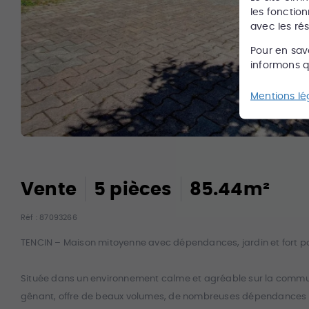
les fonction
avec les ré
Pour en sav
informons qu
Mentions lé
Vente
5
pièce
s
85.44
m²
Réf :
87093266
TENCIN – Maison mitoyenne avec dépendances, jardin et fort pot
Située dans un environnement calme et agréable sur la commun
gênant, offre de beaux volumes, de nombreuses dépendances