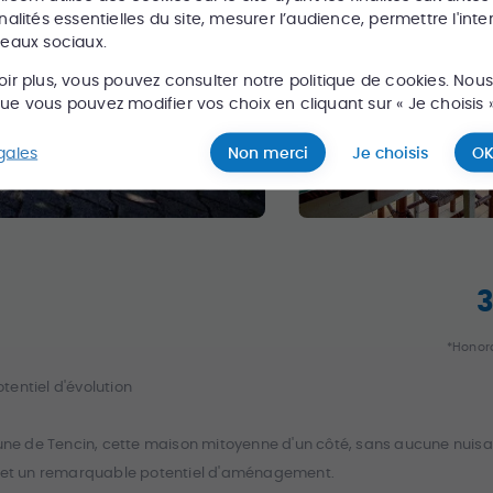
nalités essentielles du site, mesurer l’audience, permettre l'inte
seaux sociaux.
oir plus, vous pouvez consulter notre politique de cookies. Nou
e vous pouvez modifier vos choix en cliquant sur « Je choisis »
gales
Non merci
Je choisis
OK
*Honora
entiel d'évolution
e de Tencin, cette maison mitoyenne d'un côté, sans aucune nuisan
 et un remarquable potentiel d'aménagement.