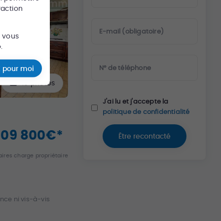
raction
E-mail (obligatoire)
s vous
.
N° de téléphone
 pour moi
15
photos
J'ai lu et j'accepte la
politique de confidentialité
309 800
€
*
Être recontacté
ires charge propriétaire
ce ni vis-à-vis