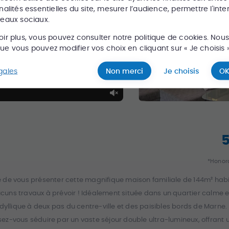
nalités essentielles du site, mesurer l’audience, permettre l'inte
seaux sociaux.
oir plus, vous pouvez consulter notre politique de cookies. Nou
e vous pouvez modifier vos choix en cliquant sur « Je choisis »
gales
Non merci
Je choisis
OK
*Honora
 de vous présenter cette magnifique maison familiale de 144m² hab
 aucuns travaux à prévoir ! Idéalement située dans un quartier calme
dyllique à deux pas du centre-ville et des paisibles bords de Marne.
ssez-vous séduire par un vaste séjour double ultra-lumineux, offrant 