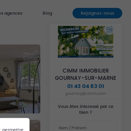
os agences
Blog
Rejoignez-nous
CIMM IMMOBILIER
GOURNAY-SUR-MARNE
01 43 04 83 01
gournay@cimm.com
Vous êtes interessé par ce
bien ?
Nom / Prénom
 : permettre