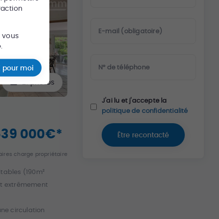
raction
E-mail (obligatoire)
s vous
.
N° de téléphone
 pour moi
21
photos
J'ai lu et j'accepte la
politique de confidentialité
539 000
€
*
Être recontacté
ires charge propriétaire
itables (190m²
 et extrêmement
une circulation