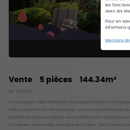
les fonction
avec les ré
Pour en sav
informons qu
Mentions lé
Vente
5
pièce
s
144.34
m²
Réf :
87037206
Votre agence CIMM IMMOBILIER Gournay sur Marne a le privilège
utiles), où le mot d'ordre est simple : vous n'avez absolument
prisé de Gournay-sur-Marne, vous profiterez d'un cadre de vie i
Un intérieur impeccable et baigné de lumière : Dès l'entrée, lai